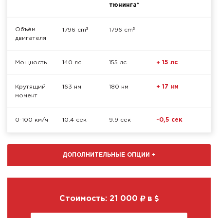
тюнинга*
³
³
Объём
1796 cm
1796 cm
двигателя
Мощность
140 лс
155 лс
+ 15 лс
Крутящий
163 нм
180 нм
+ 17 нм
момент
0-100 км/ч
10.4 сек
9.9 сек
-0,5 сек
ДОПОЛНИТЕЛЬНЫЕ ОПЦИИ
+
Стоимость:
21 000
в