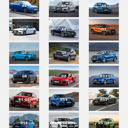
A4
A5
A6
A7
A8
Q2
Q3
Q5
Q7
Q8
R8
RS3
RS Q3
RS4
RS5
RS6
RS7
RS Q8