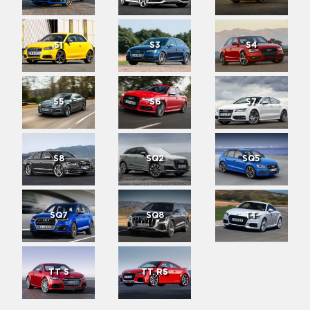
S1
S3
S4
S5
S6
S7
S8
SQ2
SQ5
SQ7
SQ8
TT
TT S
TT RS