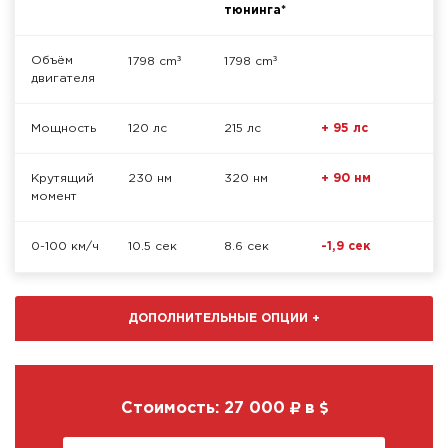
тюнинга*
³
³
Объём
1798 cm
1798 cm
двигателя
Мощность
120 лс
215 лс
+ 95 лс
Крутящий
230 нм
320 нм
+ 90 нм
момент
0-100 км/ч
10.5 сек
8.6 сек
-1,9 сек
ДОПОЛНИТЕЛЬНЫЕ ОПЦИИ
+
Стоимость:
27 000
в