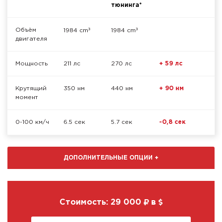
тюнинга*
³
³
Объём
1984 cm
1984 cm
двигателя
Мощность
211 лс
270 лс
+ 59 лс
Крутящий
350 нм
440 нм
+ 90 нм
момент
0-100 км/ч
6.5 сек
5.7 сек
-0,8 сек
ДОПОЛНИТЕЛЬНЫЕ ОПЦИИ
+
Стоимость:
29 000
в