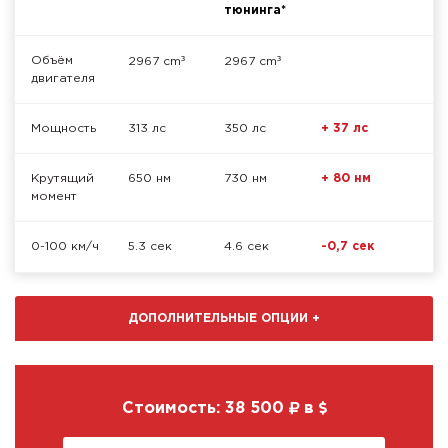
тюнинга*
³
³
Объём
2967 cm
2967 cm
двигателя
Мощность
313 лс
350 лс
+ 37 лс
Крутящий
650 нм
730 нм
+ 80 нм
момент
0-100 км/ч
5.3 сек
4.6 сек
-0,7 сек
ДОПОЛНИТЕЛЬНЫЕ ОПЦИИ
+
Стоимость:
38 500
в