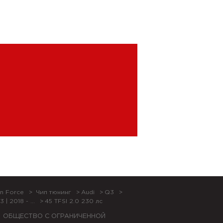
n Force
Чип тюнинг
Audi
Q3
3 | 2018 - ...
45 TFSI 2.0 230 лс
ОБЩЕСТВО С ОГРАНИЧЕННОЙ