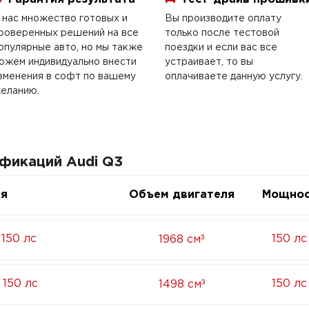
 нас множество готовых и
Вы производите оплату
роверенных решений на все
только после тестовой
опулярные авто, но мы также
поездки и если вас все
ожем индивидуально внести
устраивает, то вы
зменения в софт по вашему
оплачиваете данную услугу.
еланию.
ификаций Audi Q3
ия
Объем двигателя
Мощнос
³
 150 лс
150 лс
1968 см
³
 150 лс
150 лс
1498 см