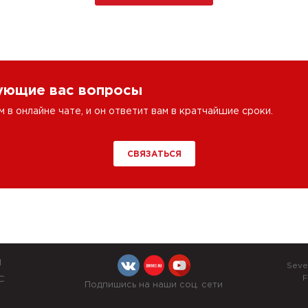
сующие вас вопросы
в онлайне чате, и он ответит вам в кратчайшие сроки.
СВЯЗАТЬСЯ
Й
Seve
F
С
Подпишись на наши соц. сети