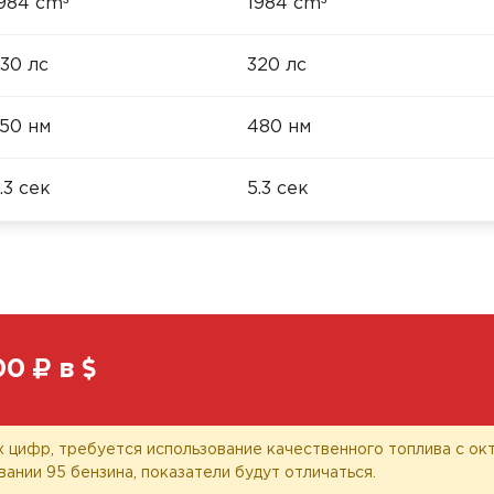
³
³
984 cm
1984 cm
30 лс
320 лс
50 нм
480 нм
.3 сек
5.3 сек
00
в
 цифр, требуется использование качественного топлива с окт
вании 95 бензина, показатели будут отличаться.