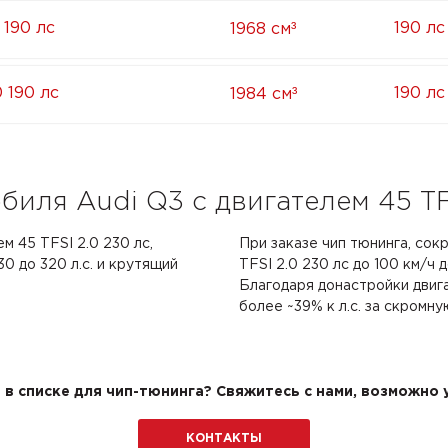
³
 190 лс
190 лс
1968 см
³
0 190 лс
190 лс
1984 см
иля Audi Q3 с двигателем 45 TFS
м 45 TFSI 2.0 230 лс,
При заказе чип тюнинга, сок
0 до 320 л.с. и крутящий
TFSI 2.0 230 лс до 100 км/ч д
Благодаря донастройки двиг
более ~39% к л.с. за скромну
в списке для чип-тюнинга? Свяжитесь с нами, возможно у
КОНТАКТЫ