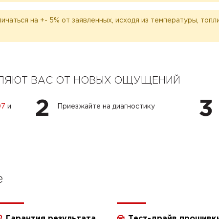
личаться на +- 5% от заявленных, исходя из температуры, топ
ЕЛЯЮТ ВАС ОТ НОВЫХ ОЩУЩЕНИЙ
2
3
07
и
Приезжайте на диагностику
e
Гарантия результата
Тест-драйв прошивк