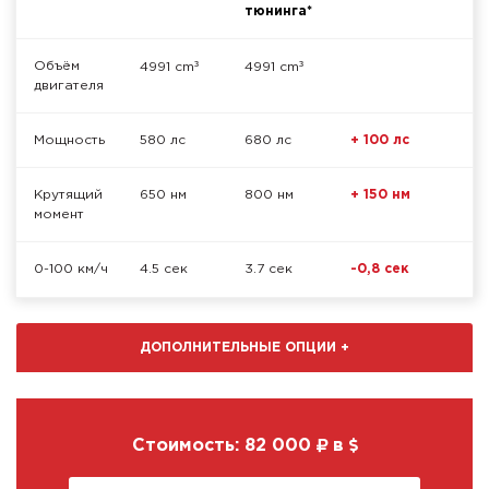
тюнинга*
³
³
Объём
4991 cm
4991 cm
двигателя
Мощность
580 лс
680 лс
+ 100 лс
Крутящий
650 нм
800 нм
+ 150 нм
момент
0-100 км/ч
4.5 сек
3.7 сек
-0,8 сек
ДОПОЛНИТЕЛЬНЫЕ ОПЦИИ
+
Стоимость:
82 000
в