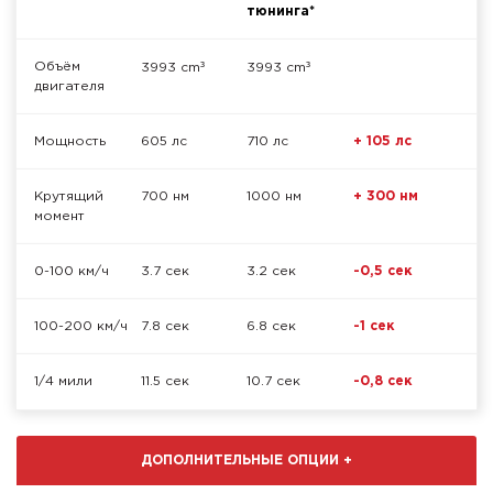
тюнинга*
³
³
Объём
3993 cm
3993 cm
двигателя
Мощность
605 лс
710 лс
+ 105 лс
Крутящий
700 нм
1000 нм
+ 300 нм
момент
0-100 км/ч
3.7 сек
3.2 сек
-0,5 сек
100-200 км/ч
7.8 сек
6.8 сек
-1 сек
1/4 мили
11.5 сек
10.7 сек
-0,8 сек
ДОПОЛНИТЕЛЬНЫЕ ОПЦИИ
+