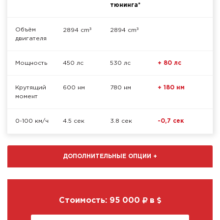
тюнинга*
³
³
Объём
2894 cm
2894 cm
двигателя
Мощность
450 лс
530 лс
+ 80 лс
Крутящий
600 нм
780 нм
+ 180 нм
момент
0-100 км/ч
4.5 сек
3.8 сек
-0,7 сек
ДОПОЛНИТЕЛЬНЫЕ ОПЦИИ
+
Стоимость:
95 000
в