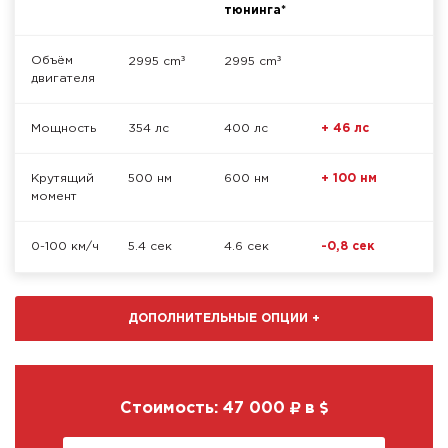
тюнинга*
³
³
Объём
2995 cm
2995 cm
двигателя
Мощность
354 лс
400 лс
+ 46 лс
Крутящий
500 нм
600 нм
+ 100 нм
момент
0-100 км/ч
5.4 сек
4.6 сек
-0,8 сек
ДОПОЛНИТЕЛЬНЫЕ ОПЦИИ
+
Стоимость:
47 000
в