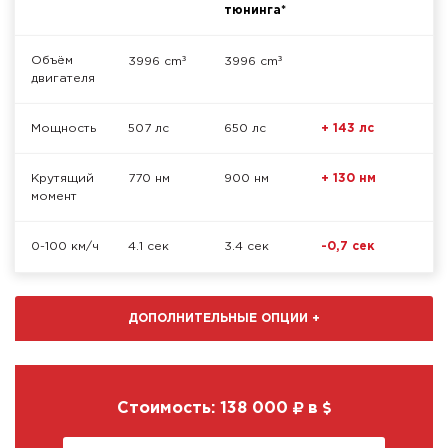
тюнинга*
³
³
Объём
3996 cm
3996 cm
двигателя
Мощность
507 лс
650 лс
+ 143 лс
Крутящий
770 нм
900 нм
+ 130 нм
момент
0-100 км/ч
4.1 сек
3.4 сек
-0,7 сек
ДОПОЛНИТЕЛЬНЫЕ ОПЦИИ
+
Стоимость:
138 000
в