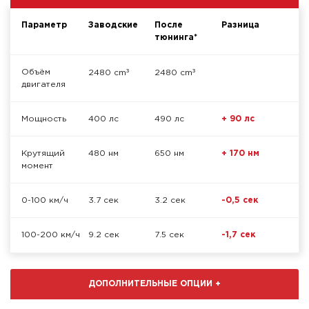
Параметр
Заводские
После
Разница
тюнинга*
³
³
Объём
2480 cm
2480 cm
двигателя
Мощность
400 лс
490 лс
+ 90 лс
Крутящий
480 нм
650 нм
+ 170 нм
момент
0-100 км/ч
3.7 сек
3.2 сек
-0,5 сек
100-200 км/ч
9.2 сек
7.5 сек
-1,7 сек
ДОПОЛНИТЕЛЬНЫЕ ОПЦИИ
+