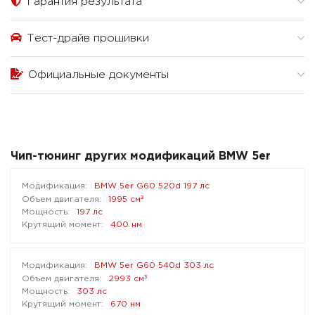
Гарантия результата
Тест-драйв прошивки
Официальные документы
Чип-тюнинг других модификаций BMW 5er
BMW 5er G60 520d 197 лс
³
1995 см
197 лс
400 нм
BMW 5er G60 540d 303 лс
³
2993 см
303 лс
670 нм