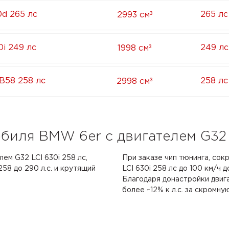
³
0d 265 лс
265 лс
2993 см
³
i 249 лс
249 лс
1998 см
³
B58 258 лс
258 лс
2998 см
биля BMW 6er с двигателем G32 
ем G32 LCI 630i 258 лс,
При заказе чип тюнинга, со
8 до 290 л.с. и крутящий
LCI 630i 258 лс до 100 км/ч д
Благодаря донастройки двиг
более ~12% к л.с. за скромну