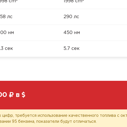
³
³
998 cm
1998 cm
58 лс
290 лс
00 нм
450 нм
.3 сек
5.7 сек
00
в
 цифр, требуется использование качественного топлива с окт
вании 95 бензина, показатели будут отличаться.