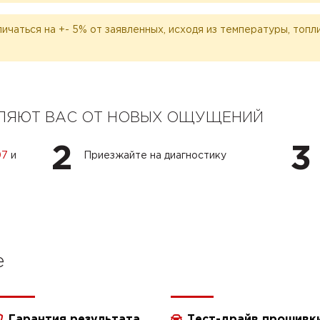
личаться на +- 5% от заявленных, исходя из температуры, топ
ЕЛЯЮТ ВАС ОТ НОВЫХ ОЩУЩЕНИЙ
2
3
07
и
Приезжайте на диагностику
e
Гарантия результата
Тест-драйв прошивк