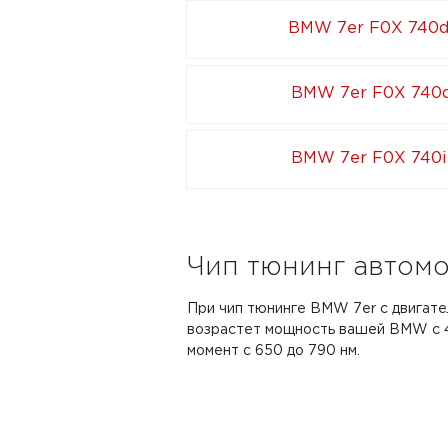
BMW 7er F0X 740d
BMW 7er F0X 740d
BMW 7er F0X 740i
Чип тюнинг автомо
При чип тюнинге BMW 7er с двигате
возрастет мощность вашей BMW с 45
момент с 650 до 790 нм.