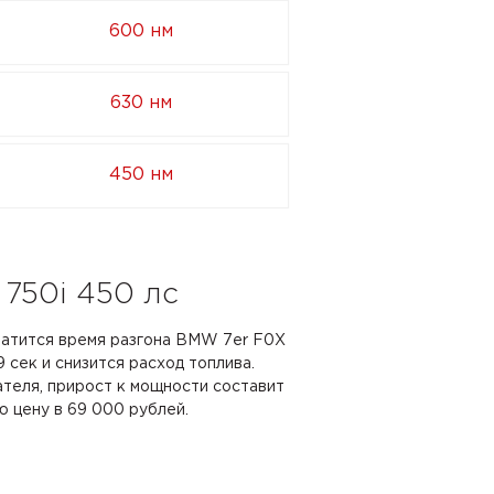
600 нм
630 нм
450 нм
750i 450 лс
кратится время разгона BMW 7er F0X
.9 сек и снизится расход топлива.
ателя, прирост к мощности составит
ю цену в 69 000 рублей.