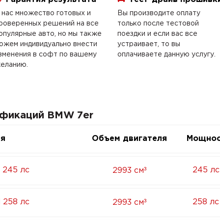
 нас множество готовых и
Вы производите оплату
роверенных решений на все
только после тестовой
опулярные авто, но мы также
поездки и если вас все
ожем индивидуально внести
устраивает, то вы
зменения в софт по вашему
оплачиваете данную услугу.
еланию.
ификаций BMW 7er
ия
Объем двигателя
Мощнос
³
 245 лс
245 лс
2993 см
³
 258 лс
258 лс
2993 см