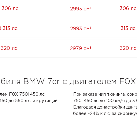
³
 306 лс
306 лс
2993 см
³
 313 лс
313 лс
2993 см
³
 320 лс
320 лс
2979 см
биля BMW 7er с двигателем F0X 
лем F0X 750i 450 лс,
При заказе чип тюнинга, со
0 до 560 л.с. и крутящий
750i 450 лс до 100 км/ч до 3
Благодаря донастройки двиг
более ~24% к л.с. за скромну