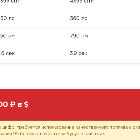
³
³
395 cm
4395 cm
50 лс
560 лс
50 нм
790 нм
.6 сек
3.9 сек
00
в
 цифр, требуется использование качественного топлива с окт
вании 95 бензина, показатели будут отличаться.