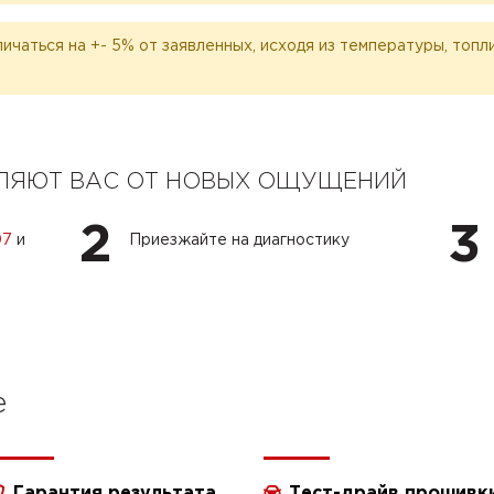
личаться на +- 5% от заявленных, исходя из температуры, топ
ЕЛЯЮТ ВАС ОТ НОВЫХ ОЩУЩЕНИЙ
2
3
07
и
Приезжайте на диагностику
e
Гарантия результата
Тест-драйв прошивк