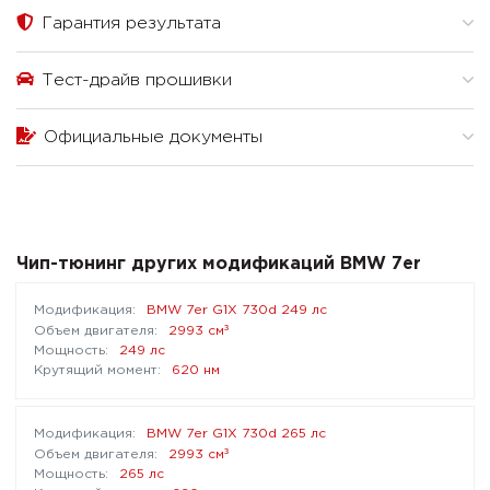
Гарантия результата
Тест-драйв прошивки
Официальные документы
Чип-тюнинг других модификаций BMW 7er
BMW 7er G1X 730d 249 лс
³
2993 см
249 лс
620 нм
BMW 7er G1X 730d 265 лс
³
2993 см
265 лс