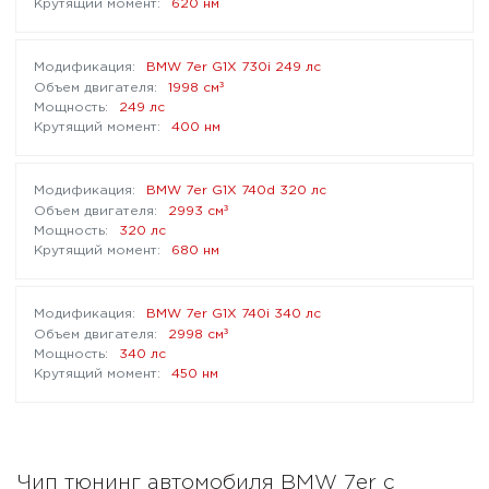
620 нм
BMW 7er G1X 730i 249 лс
³
1998 см
249 лс
400 нм
BMW 7er G1X 740d 320 лс
³
2993 см
320 лс
680 нм
BMW 7er G1X 740i 340 лс
³
2998 см
340 лс
450 нм
Чип тюнинг автомобиля BMW 7er с