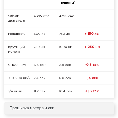
тюнинга*
³
³
Объём
4395 cm
4395 cm
двигателя
Мощность
600 лс
750 лс
+ 150 лс
Крутящий
750 нм
1000 нм
+ 250 нм
момент
0-100 км/ч
3.3 сек
2.8 сек
-0,5 сек
100-200 км/ч
7.4 сек
6.0 сек
-1,4 сек
1/4 мили
11.2 сек
10.4 сек
-0,8 сек
Прошивка мотора и кпп