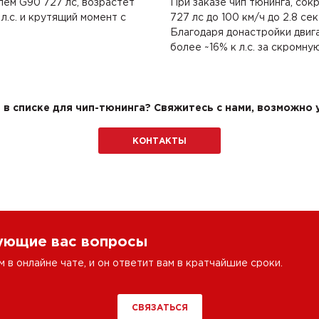
ем G90 727 лс, возрастет
При заказе чип тюнинга, со
.с. и крутящий момент с
727 лс до 100 км/ч до 2.8 се
Благодаря донастройки двиг
более ~16% к л.с. за скромну
в списке для чип-тюнинга? Свяжитесь с нами, возможно у
КОНТАКТЫ
сующие вас вопросы
в онлайне чате, и он ответит вам в кратчайшие сроки.
СВЯЗАТЬСЯ