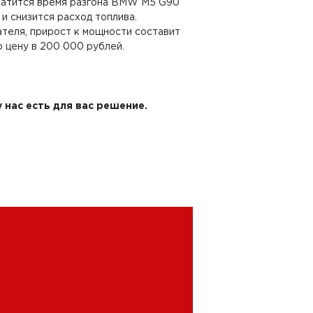
кратится время разгона BMW M5 G90
к и снизится расход топлива.
ателя, прирост к мощности составит
ю цену в 200 000 рублей.
 нас есть для вас решение.