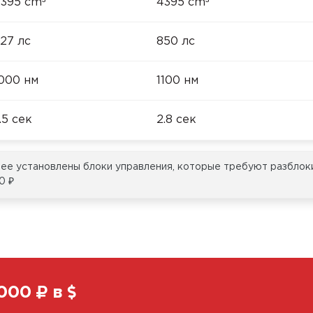
³
³
395 cm
4395 cm
27 лс
850 лс
000 нм
1100 нм
.5 сек
2.8 сек
овее установлены блоки управления, которые требуют разблок
0 ₽
000
в