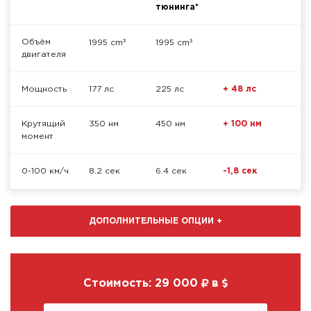
тюнинга*
³
³
Объём
1995 cm
1995 cm
двигателя
Мощность
177 лс
225 лс
+ 48 лс
Крутящий
350 нм
450 нм
+ 100 нм
момент
0-100 км/ч
8.2 сек
6.4 сек
-1,8 сек
ДОПОЛНИТЕЛЬНЫЕ ОПЦИИ
+
Стоимость:
29 000
в