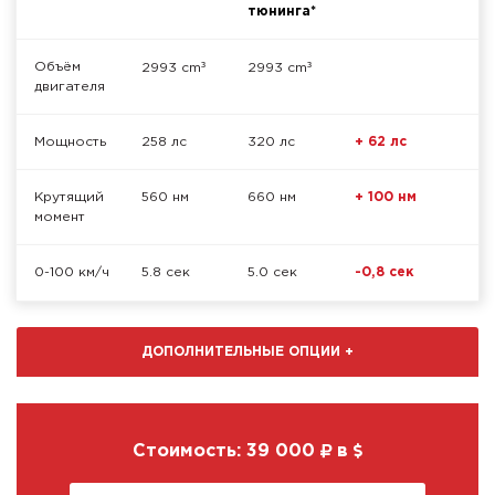
тюнинга*
³
³
Объём
2993 cm
2993 cm
двигателя
Мощность
258 лс
320 лс
+ 62 лс
Крутящий
560 нм
660 нм
+ 100 нм
момент
0-100 км/ч
5.8 сек
5.0 сек
-0,8 сек
ДОПОЛНИТЕЛЬНЫЕ ОПЦИИ
+
Стоимость:
39 000
в