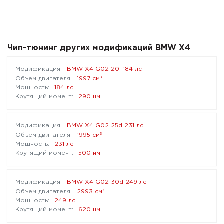
Чип-тюнинг других модификаций BMW X4
BMW X4 G02 20i 184 лс
³
1997 см
184 лс
290 нм
BMW X4 G02 25d 231 лс
³
1995 см
231 лс
500 нм
BMW X4 G02 30d 249 лс
³
2993 см
249 лс
620 нм