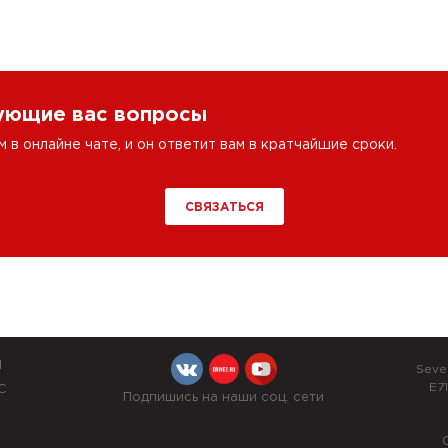
сующие вас вопросы
в онлайне чате, и он ответит вам в кратчайшие сроки.
СВЯЗАТЬСЯ
Й
Seve
E71
С
Подпишись на наши соц. сети