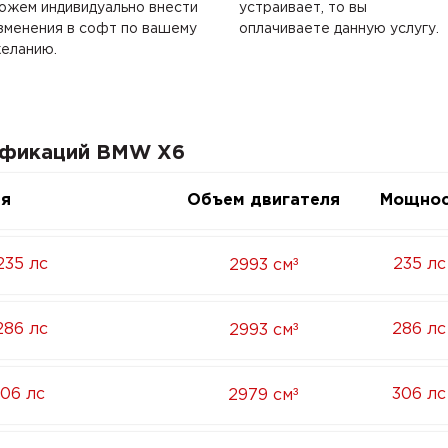
ожем индивидуально внести
устраивает, то вы
зменения в софт по вашему
оплачиваете данную услугу.
еланию.
ификаций BMW X6
ия
Объем двигателя
Мощнос
³
235 лс
235 лс
2993 см
³
286 лс
286 лс
2993 см
³
306 лс
306 лс
2979 см