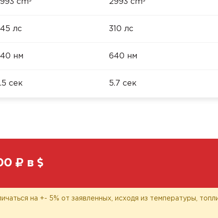
³
³
993 cm
2993 cm
45 лс
310 лс
40 нм
640 нм
.5 сек
5.7 сек
00
в
личаться на +- 5% от заявленных, исходя из температуры, топ