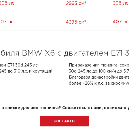
³
306 лс
306 лс
2993 см
³
407 лс
407 лс
4395 см
биля BMW X6 с двигателем E71 3
ем E71 30d 245 лс,
При заказе чип тюнинга, со
5 до 310 л.с. и крутящий
30d 245 лс до 100 км/ч до 5.
Благодаря донастройки двиг
более ~26% к л.с. за скромну
в списке для чип-тюнинга? Свяжитесь с нами, возможно у
КОНТАКТЫ