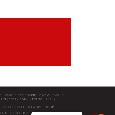
n Force
Чип тюнинг
BMW
X6
 LCI | 2012 - 2014
E71 30d 245 лс
ОБЩЕСТВО С ОГРАНИЧЕННОЙ
ОТВЕТСТВЕННОСТЬЮ "ЛОК БОКС