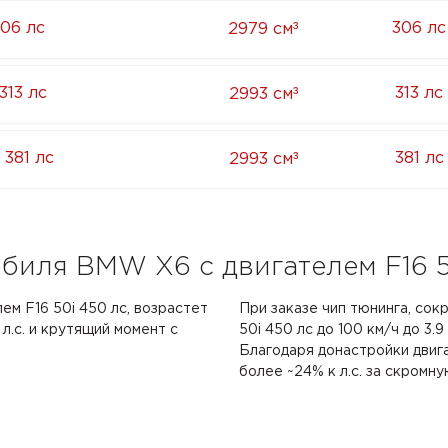
³
306 лс
306 лс
2979 см
³
313 лс
313 лс
2993 см
³
381 лс
381 лс
2993 см
биля BMW X6 с двигателем F16 5
ем F16 50i 450 лс, возрастет
При заказе чип тюнинга, со
.с. и крутящий момент с
50i 450 лс до 100 км/ч до 3.9
Благодаря донастройки двиг
более ~24% к л.с. за скромну