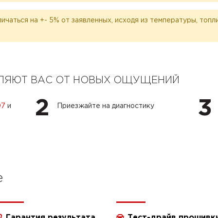
личаться на +- 5% от заявленных, исходя из температуры, топ
ЕЛЯЮТ ВАС ОТ НОВЫХ ОЩУЩЕНИЙ
2
3
07
и
Приезжайте на диагностику
e
Гарантия результата
Тест-драйв прошивк