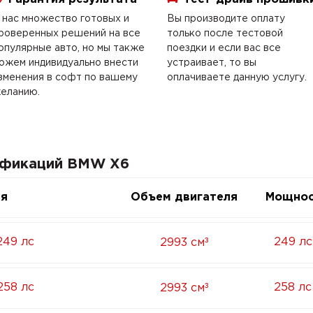
 нас множество готовых и
Вы производите оплату
роверенных решений на все
только после тестовой
опулярные авто, но мы также
поездки и если вас все
ожем индивидуально внести
устраивает, то вы
зменения в софт по вашему
оплачиваете данную услугу.
еланию.
ификаций BMW X6
ия
Объем двигателя
Мощнос
³
249 лс
249 лс
2993 см
³
258 лс
258 лс
2993 см