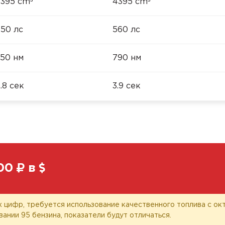
³
³
395 cm
4395 cm
50 лс
560 лс
50 нм
790 нм
.8 сек
3.9 сек
00
в
 цифр, требуется использование качественного топлива с окт
вании 95 бензина, показатели будут отличаться.