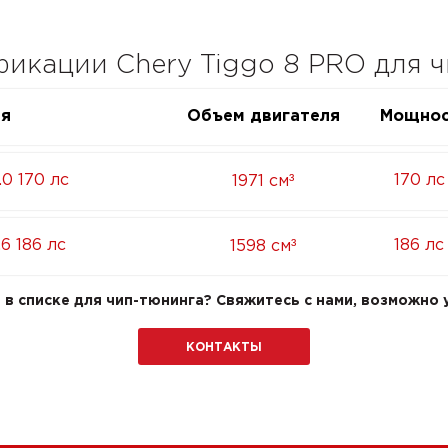
икации Chery Tiggo 8 PRO для 
ия
Объем двигателя
Мощнос
³
.0 170 лс
170 лс
1971 см
³
6 186 лс
186 лс
1598 см
в списке для чип-тюнинга? Свяжитесь с нами, возможно у
КОНТАКТЫ