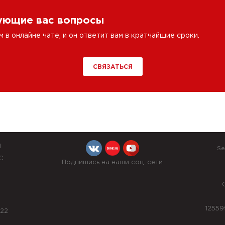
сующие вас вопросы
в онлайне чате, и он ответит вам в кратчайшие сроки.
СВЯЗАТЬСЯ
Й
Se
С
Подпишись на наши соц. сети
12559
022