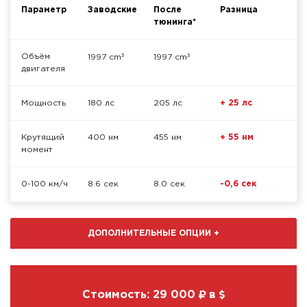
Параметр
Заводские
После
Разница
тюнинга*
³
³
Объём
1997 cm
1997 cm
двигателя
Мощность
180 лс
205 лс
+ 25 лс
Крутящий
400 нм
455 нм
+ 55 нм
момент
0-100 км/ч
8.6 сек
8.0 сек
-0,6 сек
ДОПОЛНИТЕЛЬНЫЕ ОПЦИИ
+
Стоимость:
29 000
в