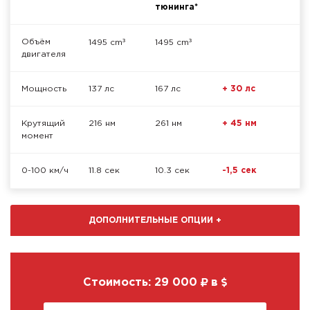
тюнинга*
³
³
Объём
1495 cm
1495 cm
двигателя
Мощность
137 лс
167 лс
+ 30 лс
Крутящий
216 нм
261 нм
+ 45 нм
момент
0-100 км/ч
11.8 сек
10.3 сек
-1,5 сек
ДОПОЛНИТЕЛЬНЫЕ ОПЦИИ
+
Стоимость:
29 000
в