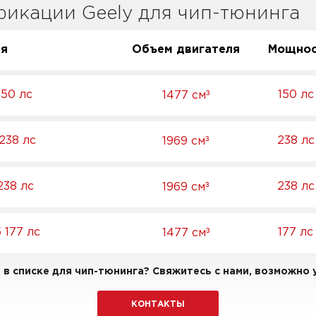
икации Geely для чип-тюнинга
ия
Объем двигателя
Мощнос
³
150 лс
150 лс
1477 см
³
 238 лс
238 лс
1969 см
³
238 лс
238 лс
1969 см
³
 177 лс
177 лс
1477 см
в списке для чип-тюнинга? Свяжитесь с нами, возможно у
КОНТАКТЫ