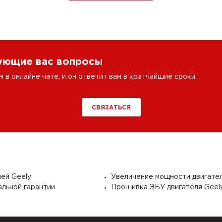
сующие вас вопросы
в онлайне чате, и он ответит вам в кратчайшие сроки.
СВЯЗАТЬСЯ
ей Geely
Увеличение мощности двигател
альной гарантии
Прошивка ЭБУ двигателя Geel