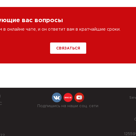
сующие вас вопросы
в онлайне чате, и он ответит вам в кратчайшие сроки.
СВЯЗАТЬСЯ
Й
Sev
С
Подпишись на наши соц. сети
12559
022