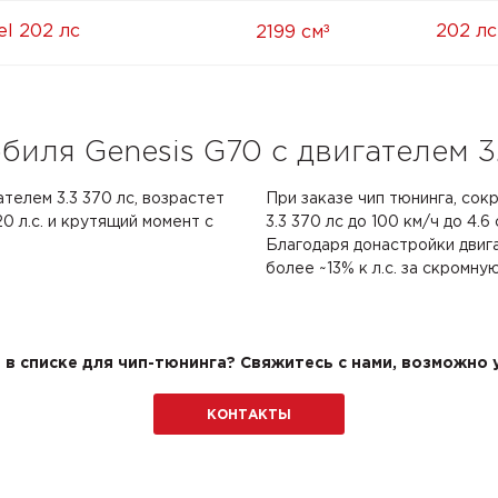
³
el 202 лс
202 лс
2199 см
иля Genesis G70 с двигателем 3
ателем 3.3 370 лс, возрастет
При заказе чип тюнинга, сок
0 л.с. и крутящий момент с
3.3 370 лс до 100 км/ч до 4.6
Благодаря донастройки двиг
более ~13% к л.с. за скромну
в списке для чип-тюнинга? Свяжитесь с нами, возможно у
КОНТАКТЫ