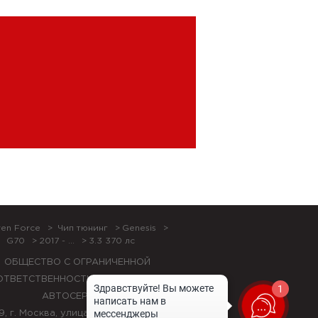
en Force
Чип тюнинг
Genesis
G70
2017 - ...
3.3 370 лс
ОБЩЕСТВО С ОГРАНИЧЕННОЙ
ОТВЕТСТВЕННОСТЬЮ "ЛОК БОКС
1
АВТОСЕРВИС",
9, г. Москва, улица Красная Сосна, 24