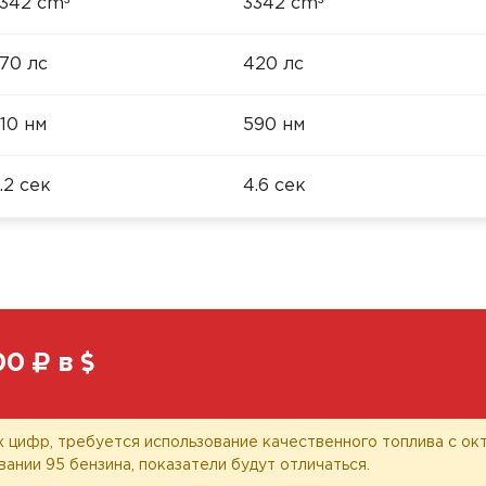
³
³
342 cm
3342 cm
70 лс
420 лс
10 нм
590 нм
.2 сек
4.6 сек
00
в
 цифр, требуется использование качественного топлива с окт
вании 95 бензина, показатели будут отличаться.