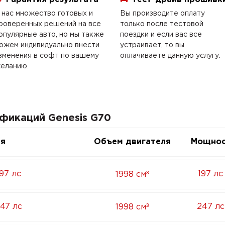
 нас множество готовых и
Вы производите оплату
роверенных решений на все
только после тестовой
опулярные авто, но мы также
поездки и если вас все
ожем индивидуально внести
устраивает, то вы
зменения в софт по вашему
оплачиваете данную услугу.
еланию.
фикаций Genesis G70
ия
Объем двигателя
Мощнос
³
197 лс
197 лс
1998 см
³
247 лс
247 лс
1998 см