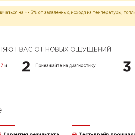
личаться на +- 5% от заявленных, исходя из температуры, топ
ЕЛЯЮТ ВАС ОТ НОВЫХ ОЩУЩЕНИЙ
2
3
07
и
Приезжайте на диагностику
e
Гарантия результата
Тест-драйв прошивк