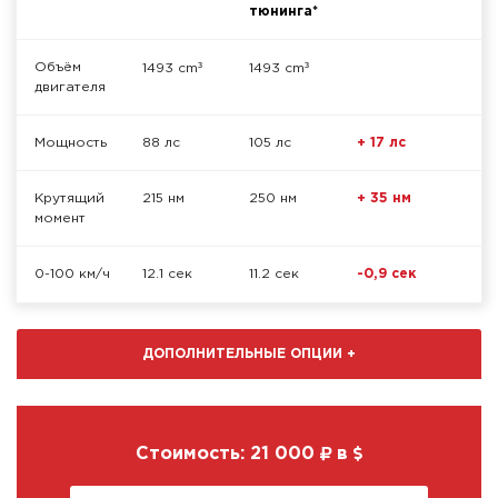
тюнинга*
³
³
Объём
1493 cm
1493 cm
двигателя
Мощность
88 лс
105 лс
+ 17 лс
Крутящий
215 нм
250 нм
+ 35 нм
момент
0-100 км/ч
12.1 сек
11.2 сек
-0,9 сек
ДОПОЛНИТЕЛЬНЫЕ ОПЦИИ
+
Стоимость:
21 000
в