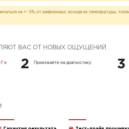
личаться на +- 5% от заявленных, исходя из температуры, топ
ЕЛЯЮТ ВАС ОТ НОВЫХ ОЩУЩЕНИЙ
2
3
07
и
Приезжайте на диагностику
e
Гарантия результата
Тест-драйв прошивк