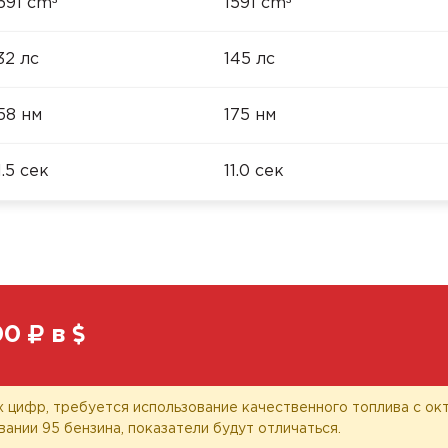
³
³
591 cm
1591 cm
32 лс
145 лс
58 нм
175 нм
1.5 сек
11.0 сек
00
в
 цифр, требуется использование качественного топлива с окт
вании 95 бензина, показатели будут отличаться.