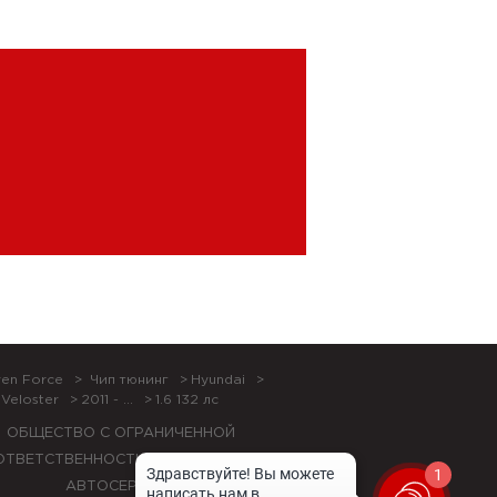
en Force
Чип тюнинг
Hyundai
Veloster
2011 - ...
1.6 132 лс
ОБЩЕСТВО С ОГРАНИЧЕННОЙ
ОТВЕТСТВЕННОСТЬЮ "ЛОК БОКС
1
АВТОСЕРВИС",