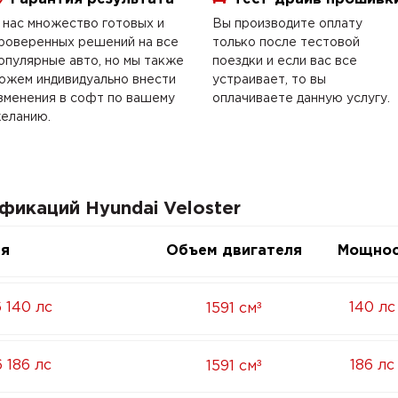
 нас множество готовых и
Вы производите оплату
роверенных решений на все
только после тестовой
опулярные авто, но мы также
поездки и если вас все
ожем индивидуально внести
устраивает, то вы
зменения в софт по вашему
оплачиваете данную услугу.
еланию.
фикаций Hyundai Veloster
ия
Объем двигателя
Мощнос
³
6 140 лс
140 лс
1591 см
³
6 186 лс
186 лс
1591 см