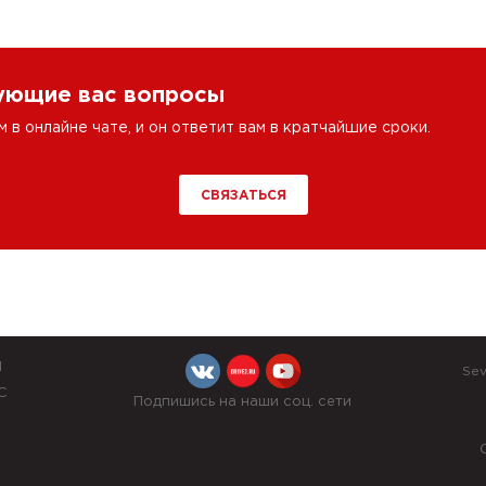
сующие вас вопросы
в онлайне чате, и он ответит вам в кратчайшие сроки.
СВЯЗАТЬСЯ
Й
Sev
С
Подпишись на наши соц. сети