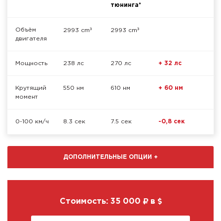
тюнинга*
³
³
Объём
2993 cm
2993 cm
двигателя
Мощность
238 лс
270 лс
+ 32 лс
Крутящий
550 нм
610 нм
+ 60 нм
момент
0-100 км/ч
8.3 сек
7.5 сек
-0,8 сек
ДОПОЛНИТЕЛЬНЫЕ ОПЦИИ
+
Стоимость:
35 000
в