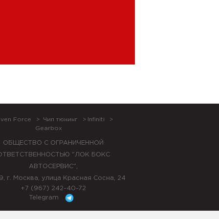
ven Force
Чип тюнинг
Infiniti
Gearbox
ОБЩЕСТВО С ОГРАНИЧЕННОЙ
ОТВЕТСТВЕННОСТЬЮ "ЛОК БОКС
АВТОСЕРВИС",
9, г. Москва, улица Красная Сосна, 24
+7 (967) 242-40-72
Telegram