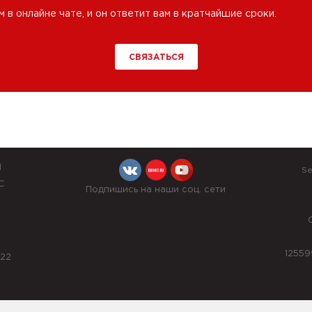
в онлайне чате, и он ответит вам в кратчайшие сроки.
СВЯЗАТЬСЯ
Й
Se
С
Подпишись на наши соц. сети
12559
022