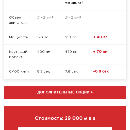
тюнинга*
³
³
Объём
2143 cm
2143 cm
двигателя
Мощность
170 лс
210 лс
+ 40 лс
Крутящий
400 нм
470 нм
+ 70 нм
момент
0-100 км/ч
8.5 сек
7.6 сек
-0,9 сек
ДОПОЛНИТЕЛЬНЫЕ ОПЦИИ
+
Стоимость:
29 000
в