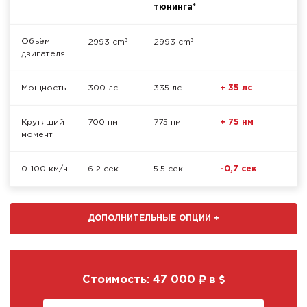
тюнинга*
³
³
Объём
2993 cm
2993 cm
двигателя
Мощность
300 лс
335 лс
+ 35 лс
Крутящий
700 нм
775 нм
+ 75 нм
момент
0-100 км/ч
6.2 сек
5.5 сек
-0,7 сек
ДОПОЛНИТЕЛЬНЫЕ ОПЦИИ
+
Стоимость:
47 000
в