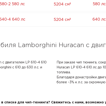
³
580-2 580 лс
580 лс
5204 см
³
640-4 640 лс
640 лс
5204 см
биля Lamborghini Huracan с двиг
n с двигателем LP 610-4 610
При заказе чип тюнинга, сок
ghini с 610 до 630 л.с. и
Huracan LP 610-4 610 лс до 10
топлива.
Благодаря донастройки двиг
более ~3% к л.с. за скромную
в списке для чип-тюнинга? Свяжитесь с нами, возможно у