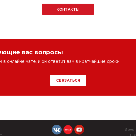
КОНТАКТЫ
сующие вас вопросы
в онлайне чате, и он ответит вам в кратчайшие сроки.
СВЯЗАТЬСЯ
Й
Seve
Hu
С