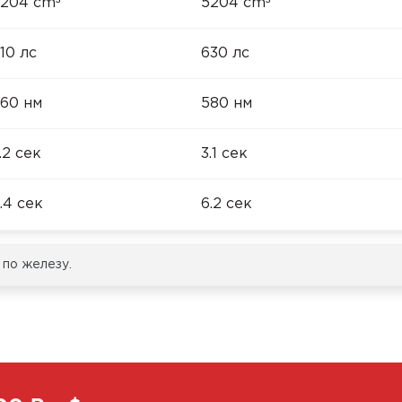
³
³
204 cm
5204 cm
10 лс
630 лс
60 нм
580 нм
.2 сек
3.1 сек
.4 сек
6.2 сек
 по железу.