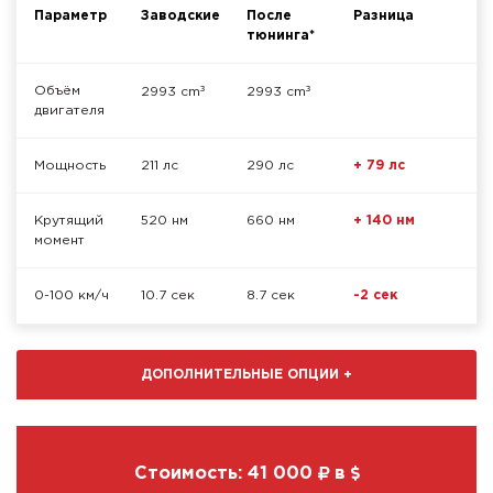
Параметр
Заводские
После
Разница
тюнинга*
³
³
Объём
2993 cm
2993 cm
двигателя
Мощность
211 лс
290 лс
+ 79 лс
Крутящий
520 нм
660 нм
+ 140 нм
момент
0-100 км/ч
10.7 сек
8.7 сек
-2 сек
ДОПОЛНИТЕЛЬНЫЕ ОПЦИИ
+
Стоимость:
41 000
в