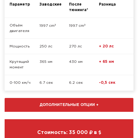
Параметр
Заводские
После
Разница
тюнинга*
³
³
Объём
1997 cm
1997 cm
двигателя
Мощность
250 лс
270 лс
+ 20 лс
Крутящий
365 нм
430 нм
+ 65 нм
момент
0-100 км/ч
6.7 сек
6.2 сек
-0,5 сек
ДОПОЛНИТЕЛЬНЫЕ ОПЦИИ
+
Стоимость:
35 000
в