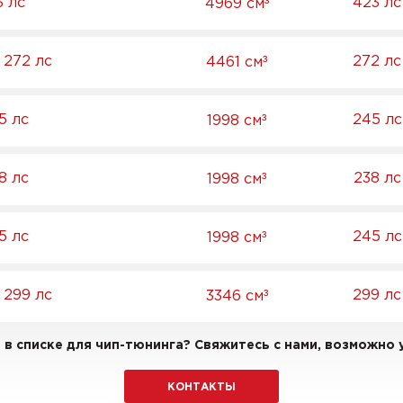
³
3 лс
423 лс
4969 см
³
l 272 лс
272 лс
4461 см
³
5 лс
245 лс
1998 см
³
8 лс
238 лс
1998 см
³
5 лс
245 лс
1998 см
³
l 299 лс
299 лс
3346 см
в списке для чип-тюнинга? Свяжитесь с нами, возможно у
КОНТАКТЫ