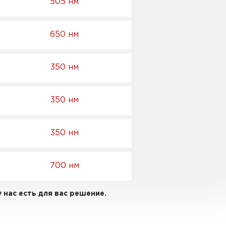
505 нм
650 нм
350 нм
350 нм
350 нм
700 нм
 нас есть для вас решение.