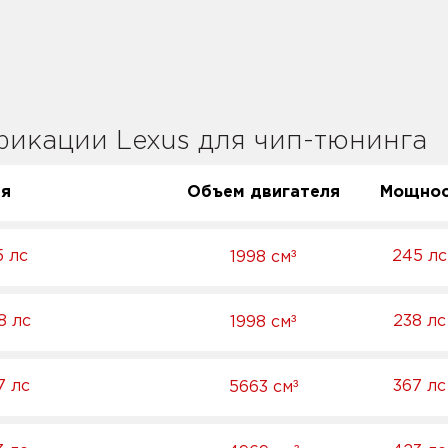
икации Lexus для чип-тюнинга
ия
Объем двигателя
Мощнос
³
5 лс
245 лс
1998 см
³
8 лс
238 лс
1998 см
³
7 лс
367 лс
5663 см