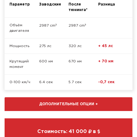
Параметр
Заводские
После
Разница
тюнинга*
³
³
Объём
2987 cm
2987 cm
двигателя
Мощность
275 лс
320 лс
+ 45 лс
Крутящий
600 нм
670 нм
+ 70 нм
момент
0-100 км/ч
6.4 сек
5.7 сек
-0,7 сек
ДОПОЛНИТЕЛЬНЫЕ ОПЦИИ
+
Стоимость:
41 000
в