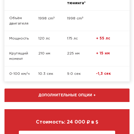
тюнинга*
³
³
Объём
1998 cm
1998 cm
двигателя
Мощность
120 лс
175 лс
+ 55 лс
Крутящий
210 нм
225 нм
+ 15 нм
момент
0-100 км/ч
10.3 сек
9.0 сек
-1,3 сек
ДОПОЛНИТЕЛЬНЫЕ ОПЦИИ
+
Стоимость:
24 000
в