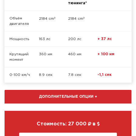
тюнинга*
³
³
Объём
2184 cm
2184 cm
двигателя
Мощность
163 лс
200 лс
+ 37 лс
Крутящий
360 нм
460 нм
+ 100 нм
момент
0-100 км/ч
8.9 сек
7.8 сек
-1,1 сек
ДОПОЛНИТЕЛЬНЫЕ ОПЦИИ
+
Стоимость:
27 000
в