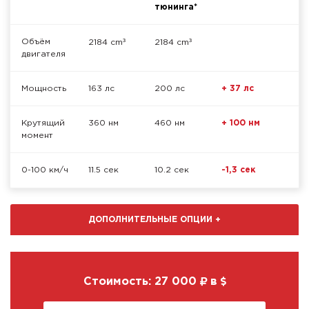
тюнинга*
³
³
Объём
2184 cm
2184 cm
двигателя
Мощность
163 лс
200 лс
+ 37 лс
Крутящий
360 нм
460 нм
+ 100 нм
момент
0-100 км/ч
11.5 сек
10.2 сек
-1,3 сек
ДОПОЛНИТЕЛЬНЫЕ ОПЦИИ
+
Стоимость:
27 000
в