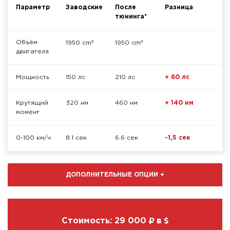
Параметр
Заводские
После
Разница
тюнинга*
³
³
Объём
1950 cm
1950 cm
двигателя
Мощность
150 лс
210 лс
+ 60 лс
Крутящий
320 нм
460 нм
+ 140 нм
момент
0-100 км/ч
8.1 сек
6.6 сек
-1,5 сек
ДОПОЛНИТЕЛЬНЫЕ ОПЦИИ
+
Стоимость:
29 000
в