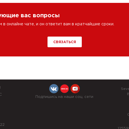
сующие вас вопросы
в онлайне чате, и он ответит вам в кратчайшие сроки.
СВЯЗАТЬСЯ
Й
Sev
B
С
Подпишись на наши соц. сети
022
12559