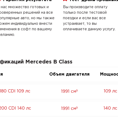
 нас множество готовых и
Вы производите оплату
роверенных решений на все
только после тестовой
опулярные авто, но мы также
поездки и если вас все
ожем индивидуально внести
устраивает, то вы
зменения в софт по вашему
оплачиваете данную услугу.
еланию.
фикаций Mercedes B Class
ия
Объем двигателя
Мощнос
³
80 CDI 109 лс
109 лс
1991 см
³
200 CDI 140 лс
140 лс
1991 см