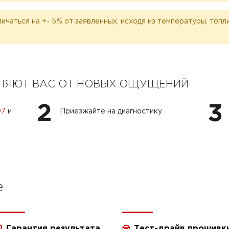
личаться на +- 5% от заявленных, исходя из температуры, топ
ЕЛЯЮТ ВАС ОТ НОВЫХ ОЩУЩЕНИЙ
2
3
07
и
Приезжайте на диагностику
e
Гарантия результата
Тест-драйв прошивк