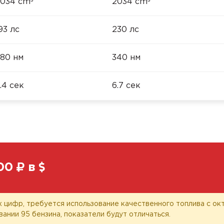
³
³
034 cm
2034 cm
93 лс
230 лс
80 нм
340 нм
.4 сек
6.7 сек
00
в
 цифр, требуется использование качественного топлива с окт
вании 95 бензина, показатели будут отличаться.