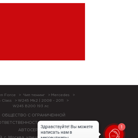
en Force
Чип тюнинг
Mercedes
 Class
W245 Mk2 | 2008 - 2011
W245 B200 193 лс
ОБЩЕСТВО С ОГРАНИЧЕННОЙ
ОТВЕТСТВЕННОСТЬЮ "ЛОК БОКС
1
АВТОСЕРВИС",
9, г. Москва, улица Красная Сосна, 24