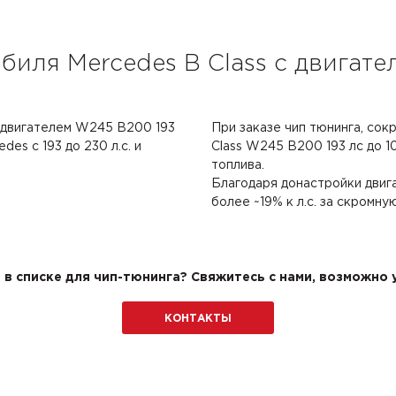
биля Mercedes B Class с двигат
с двигателем W245 B200 193
При заказе чип тюнинга, сок
es с 193 до 230 л.с. и
Class W245 B200 193 лс до 10
топлива.
Благодаря донастройки двиг
более ~19% к л.с. за скромну
в списке для чип-тюнинга? Свяжитесь с нами, возможно у
КОНТАКТЫ