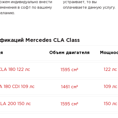
ожем индивидуально внести
устраивает, то вы
зменения в софт по вашему
оплачиваете данную услугу.
еланию.
фикаций Mercedes CLA Class
ия
Объем двигателя
Мощнос
³
CLA 180 122 лс
122 лс
1595 см
³
A 180 CDI 109 лс
109 лс
1461 см
³
CLA 200 150 лс
150 лс
1595 см