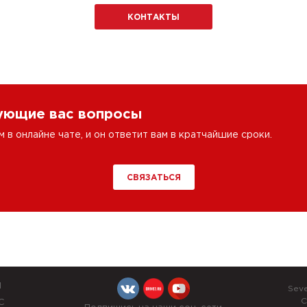
КОНТАКТЫ
сующие вас вопросы
в онлайне чате, и он ответит вам в кратчайшие сроки.
СВЯЗАТЬСЯ
Й
Sev
C
С