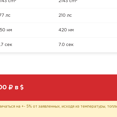
³
³
143 cm
2143 cm
77 лс
210 лс
50 нм
420 нм
.7 сек
7.0 сек
00
в
личаться на +- 5% от заявленных, исходя из температуры, топ