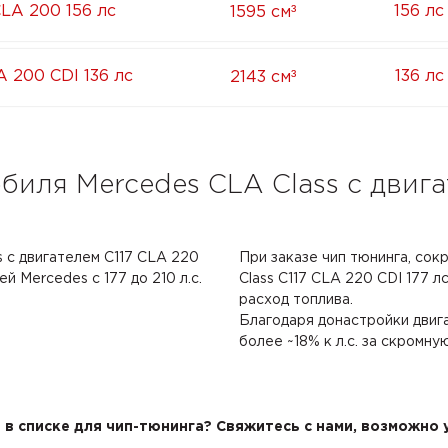
³
CLA 200 156 лс
156 лс
1595 см
³
A 200 CDI 136 лс
136 лс
2143 см
биля Mercedes CLA Class с двига
 с двигателем C117 CLA 220
При заказе чип тюнинга, сок
й Mercedes с 177 до 210 л.с.
Class C117 CLA 220 CDI 177 лс
расход топлива.
Благодаря донастройки двиг
более ~18% к л.с. за скромну
в списке для чип-тюнинга? Свяжитесь с нами, возможно у