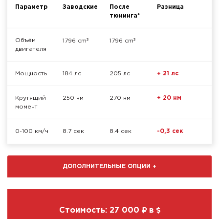
Параметр
Заводские
После
Разница
тюнинга*
³
³
Объём
1796 cm
1796 cm
двигателя
Мощность
184 лс
205 лс
+ 21 лс
Крутящий
250 нм
270 нм
+ 20 нм
момент
0-100 км/ч
8.7 сек
8.4 сек
-0,3 сек
ДОПОЛНИТЕЛЬНЫЕ ОПЦИИ
+
Стоимость:
27 000
в