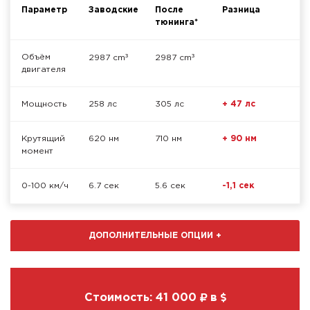
Параметр
Заводские
После
Разница
тюнинга*
³
³
Объём
2987 cm
2987 cm
двигателя
Мощность
258 лс
305 лс
+ 47 лс
Крутящий
620 нм
710 нм
+ 90 нм
момент
0-100 км/ч
6.7 сек
5.6 сек
-1,1 сек
ДОПОЛНИТЕЛЬНЫЕ ОПЦИИ
+
Стоимость:
41 000
в