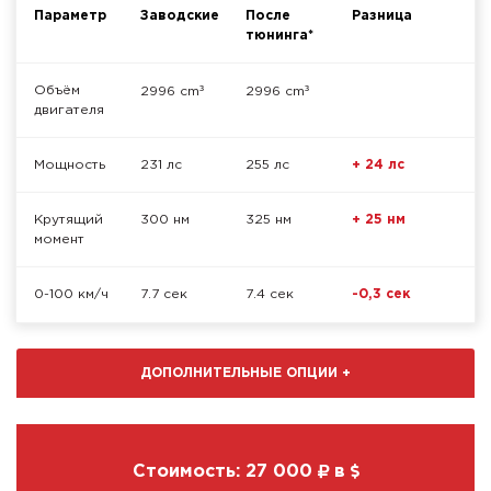
Параметр
Заводские
После
Разница
тюнинга*
³
³
Объём
2996 cm
2996 cm
двигателя
Мощность
231 лс
255 лс
+ 24 лс
Крутящий
300 нм
325 нм
+ 25 нм
момент
0-100 км/ч
7.7 сек
7.4 сек
-0,3 сек
ДОПОЛНИТЕЛЬНЫЕ ОПЦИИ
+
Стоимость:
27 000
в