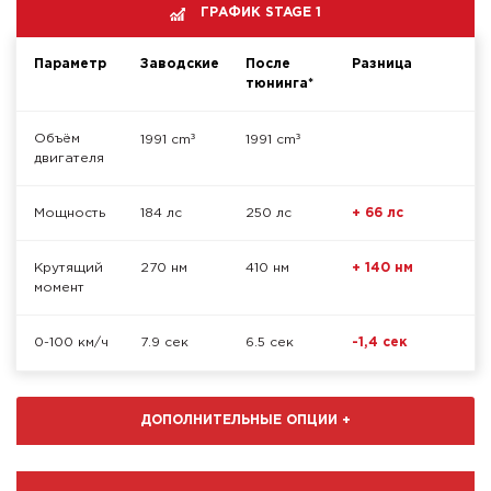
ГРАФИК STAGE 1
Параметр
Заводские
После
Разница
тюнинга*
³
³
Объём
1991 cm
1991 cm
двигателя
Мощность
184 лс
250 лс
+ 66 лс
Крутящий
270 нм
410 нм
+ 140 нм
момент
0-100 км/ч
7.9 сек
6.5 сек
-1,4 сек
ДОПОЛНИТЕЛЬНЫЕ ОПЦИИ
+