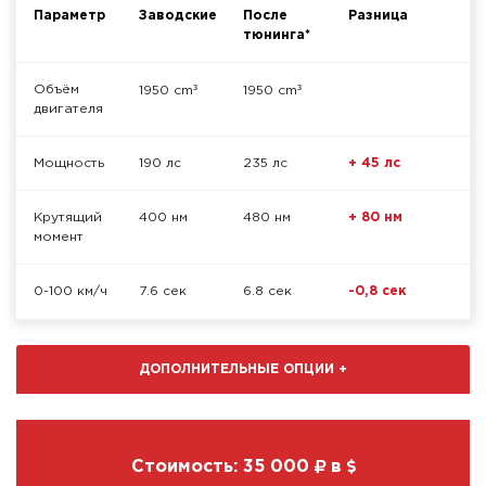
Параметр
Заводские
После
Разница
тюнинга*
³
³
Объём
1950 cm
1950 cm
двигателя
Мощность
190 лс
235 лс
+ 45 лс
Крутящий
400 нм
480 нм
+ 80 нм
момент
0-100 км/ч
7.6 сек
6.8 сек
-0,8 сек
ДОПОЛНИТЕЛЬНЫЕ ОПЦИИ
+
Стоимость:
35 000
в